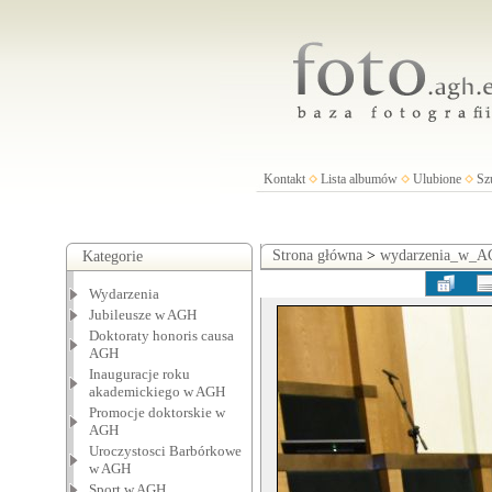
Kontakt
Lista albumów
Ulubione
Sz
Strona główna
>
wydarzenia_w_
Kategorie
Wydarzenia
Jubileusze w AGH
Doktoraty honoris causa
AGH
Inauguracje roku
akademickiego w AGH
Promocje doktorskie w
AGH
Uroczystosci Barbórkowe
w AGH
Sport w AGH