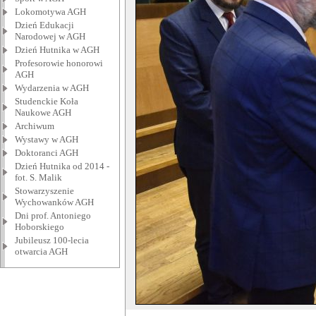
Lokomotywa AGH
Dzień Edukacji
Narodowej w AGH
Dzień Hutnika w AGH
Profesorowie honorowi
AGH
Wydarzenia w AGH
Studenckie Koła
Naukowe AGH
Archiwum
Wystawy w AGH
Doktoranci AGH
Dzień Hutnika od 2014 -
fot. S. Malik
Stowarzyszenie
Wychowanków AGH
Dni prof. Antoniego
Hoborskiego
Jubileusz 100-lecia
otwarcia AGH