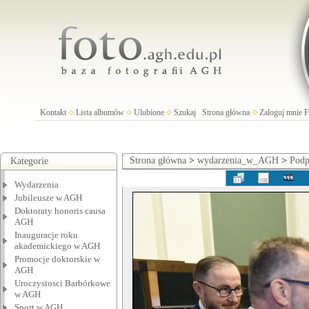
Kontakt
Lista albumów
Ulubione
Szukaj
Strona główna
Zaloguj mnie
Strona główna
>
wydarzenia_w_AGH
>
Podp
Kategorie
Wydarzenia
Jubileusze w AGH
Doktoraty honoris causa
AGH
Inauguracje roku
akademickiego w AGH
Promocje doktorskie w
AGH
Uroczystosci Barbórkowe
w AGH
Sport w AGH