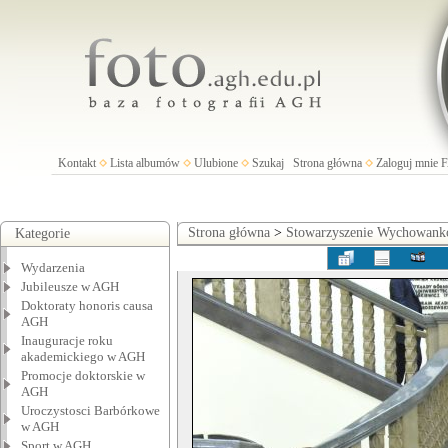
Kontakt
Lista albumów
Ulubione
Szukaj
Strona główna
Zaloguj mnie
Strona główna
>
Stowarzyszenie Wychowan
Kategorie
Wydarzenia
Jubileusze w AGH
Doktoraty honoris causa
AGH
Inauguracje roku
akademickiego w AGH
Promocje doktorskie w
AGH
Uroczystosci Barbórkowe
w AGH
Sport w AGH