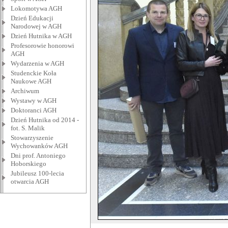
Lokomotywa AGH
Dzień Edukacji
Narodowej w AGH
Dzień Hutnika w AGH
Profesorowie honorowi
AGH
Wydarzenia w AGH
Studenckie Koła
Naukowe AGH
Archiwum
Wystawy w AGH
Doktoranci AGH
Dzień Hutnika od 2014 -
fot. S. Malik
Stowarzyszenie
Wychowanków AGH
Dni prof. Antoniego
Hoborskiego
Jubileusz 100-lecia
otwarcia AGH