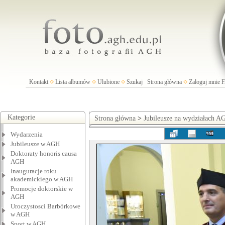
Kontakt
Lista albumów
Ulubione
Szukaj
Strona główna
Zaloguj mnie
Kategorie
Strona główna
>
Jubileusze na wydziałach A
Wydarzenia
Jubileusze w AGH
Doktoraty honoris causa
AGH
Inauguracje roku
akademickiego w AGH
Promocje doktorskie w
AGH
Uroczystosci Barbórkowe
w AGH
Sport w AGH