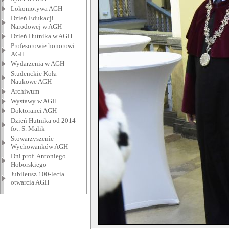
Lokomotywa AGH
Dzień Edukacji
Narodowej w AGH
Dzień Hutnika w AGH
Profesorowie honorowi
AGH
Wydarzenia w AGH
Studenckie Koła
Naukowe AGH
Archiwum
Wystawy w AGH
Doktoranci AGH
Dzień Hutnika od 2014 -
fot. S. Malik
Stowarzyszenie
Wychowanków AGH
Dni prof. Antoniego
Hoborskiego
Jubileusz 100-lecia
otwarcia AGH