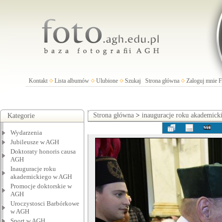
Kontakt
Lista albumów
Ulubione
Szukaj
Strona główna
Zaloguj mnie
Strona główna
>
inauguracje roku akademic
Kategorie
Wydarzenia
Jubileusze w AGH
Doktoraty honoris causa
AGH
Inauguracje roku
akademickiego w AGH
Promocje doktorskie w
AGH
Uroczystosci Barbórkowe
w AGH
Sport w AGH