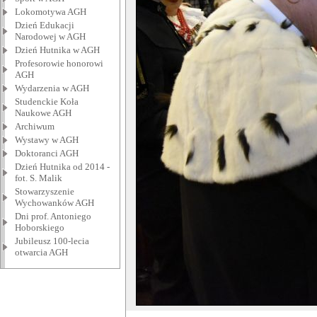
Lokomotywa AGH
Dzień Edukacji
Narodowej w AGH
Dzień Hutnika w AGH
Profesorowie honorowi
AGH
Wydarzenia w AGH
Studenckie Koła
Naukowe AGH
Archiwum
Wystawy w AGH
Doktoranci AGH
Dzień Hutnika od 2014 -
fot. S. Malik
Stowarzyszenie
Wychowanków AGH
Dni prof. Antoniego
Hoborskiego
Jubileusz 100-lecia
otwarcia AGH