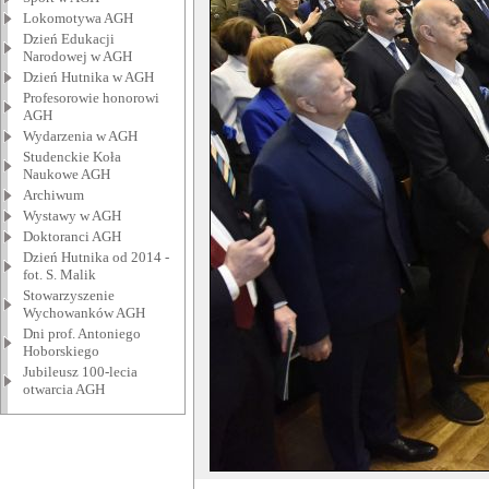
Lokomotywa AGH
Dzień Edukacji
Narodowej w AGH
Dzień Hutnika w AGH
Profesorowie honorowi
AGH
Wydarzenia w AGH
Studenckie Koła
Naukowe AGH
Archiwum
Wystawy w AGH
Doktoranci AGH
Dzień Hutnika od 2014 -
fot. S. Malik
Stowarzyszenie
Wychowanków AGH
Dni prof. Antoniego
Hoborskiego
Jubileusz 100-lecia
otwarcia AGH