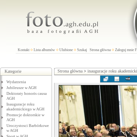
Kontakt
Lista albumów
Ulubione
Szukaj
Strona główna
Zaloguj mnie
Strona główna
>
inauguracje roku akademic
Kategorie
Wydarzenia
Jubileusze w AGH
Doktoraty honoris causa
AGH
Inauguracje roku
akademickiego w AGH
Promocje doktorskie w
AGH
Uroczystosci Barbórkowe
w AGH
Sport w AGH