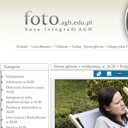
Kontakt
Lista albumów
Ulubione
Szukaj
Strona główna
Zaloguj mnie
Strona główna
>
wydarzenia_w_AGH
>
Podp
Kategorie
Wydarzenia
Jubileusze w AGH
Doktoraty honoris causa
AGH
Inauguracje roku
akademickiego w AGH
Promocje doktorskie w
AGH
Uroczystosci Barbórkowe
w AGH
Sport w AGH