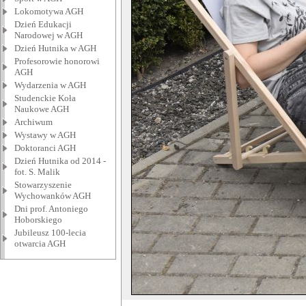
Lokomotywa AGH
Dzień Edukacji
Narodowej w AGH
Dzień Hutnika w AGH
Profesorowie honorowi
AGH
Wydarzenia w AGH
Studenckie Koła
Naukowe AGH
Archiwum
Wystawy w AGH
Doktoranci AGH
Dzień Hutnika od 2014 -
fot. S. Malik
Stowarzyszenie
Wychowanków AGH
Dni prof. Antoniego
Hoborskiego
Jubileusz 100-lecia
otwarcia AGH