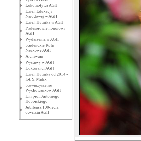
Lokomotywa AGH
Dzień Edukacji
Narodowej w AGH
Dzień Hutnika w AGH
Profesorowie honorowi
AGH
Wydarzenia w AGH
Studenckie Koła
Naukowe AGH
Archiwum
Wystawy w AGH
Doktoranci AGH
Dzień Hutnika od 2014 -
fot. S. Malik
Stowarzyszenie
Wychowanków AGH
Dni prof. Antoniego
Hoborskiego
Jubileusz 100-lecia
otwarcia AGH