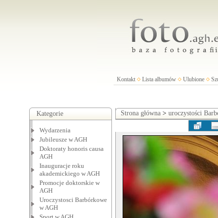
Kontakt
Lista albumów
Ulubione
Sz
Strona główna
>
uroczystości Ba
Kategorie
Wydarzenia
Jubileusze w AGH
Doktoraty honoris causa
AGH
Inauguracje roku
akademickiego w AGH
Promocje doktorskie w
AGH
Uroczystosci Barbórkowe
w AGH
Sport w AGH