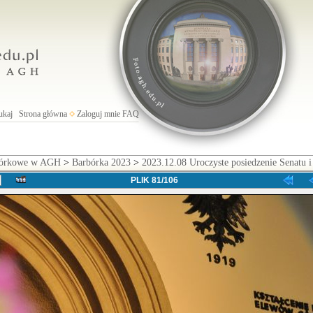
ukaj
Strona główna
Zaloguj mnie
FAQ
rbórkowe w AGH
>
Barbórka 2023
>
2023.12.08 Uroczyste posiedzenie Senatu i 
PLIK 81/106