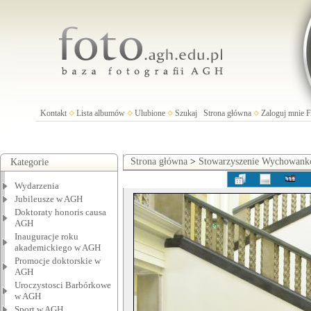
Kontakt
Lista albumów
Ulubione
Szukaj
Strona główna
Zaloguj mnie
Strona główna
>
Stowarzyszenie Wychowan
Kategorie
Wydarzenia
Jubileusze w AGH
Doktoraty honoris causa
AGH
Inauguracje roku
akademickiego w AGH
Promocje doktorskie w
AGH
Uroczystosci Barbórkowe
w AGH
Sport w AGH