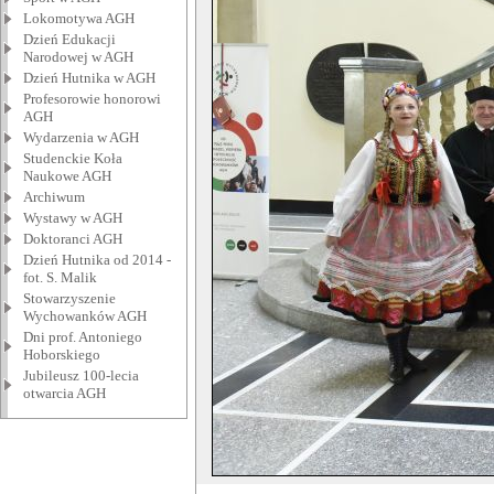
Lokomotywa AGH
Dzień Edukacji
Narodowej w AGH
Dzień Hutnika w AGH
Profesorowie honorowi
AGH
Wydarzenia w AGH
Studenckie Koła
Naukowe AGH
Archiwum
Wystawy w AGH
Doktoranci AGH
Dzień Hutnika od 2014 -
fot. S. Malik
Stowarzyszenie
Wychowanków AGH
Dni prof. Antoniego
Hoborskiego
Jubileusz 100-lecia
otwarcia AGH