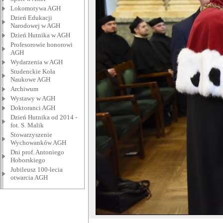
Lokomotywa AGH
Dzień Edukacji
Narodowej w AGH
Dzień Hutnika w AGH
Profesorowie honorowi
AGH
Wydarzenia w AGH
Studenckie Koła
Naukowe AGH
Archiwum
Wystawy w AGH
Doktoranci AGH
Dzień Hutnika od 2014 -
fot. S. Malik
Stowarzyszenie
Wychowanków AGH
Dni prof. Antoniego
Hoborskiego
Jubileusz 100-lecia
otwarcia AGH