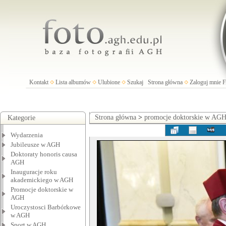
Kontakt
Lista albumów
Ulubione
Szukaj
Strona główna
Zaloguj mnie
Strona główna
>
promocje doktorskie w AG
Kategorie
Wydarzenia
Jubileusze w AGH
Doktoraty honoris causa
AGH
Inauguracje roku
akademickiego w AGH
Promocje doktorskie w
AGH
Uroczystosci Barbórkowe
w AGH
Sport w AGH