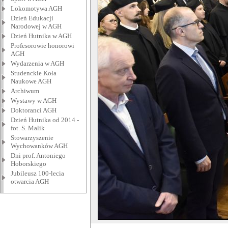
Lokomotywa AGH
Dzień Edukacji
Narodowej w AGH
Dzień Hutnika w AGH
Profesorowie honorowi
AGH
Wydarzenia w AGH
Studenckie Koła
Naukowe AGH
Archiwum
Wystawy w AGH
Doktoranci AGH
Dzień Hutnika od 2014 -
fot. S. Malik
Stowarzyszenie
Wychowanków AGH
Dni prof. Antoniego
Hoborskiego
Jubileusz 100-lecia
otwarcia AGH