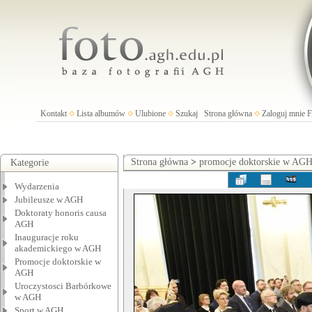
Kontakt
Lista albumów
Ulubione
Szukaj
Strona główna
Zaloguj mnie
Strona główna
>
promocje doktorskie w AG
Kategorie
Wydarzenia
Jubileusze w AGH
Doktoraty honoris causa
AGH
Inauguracje roku
akademickiego w AGH
Promocje doktorskie w
AGH
Uroczystosci Barbórkowe
w AGH
Sport w AGH