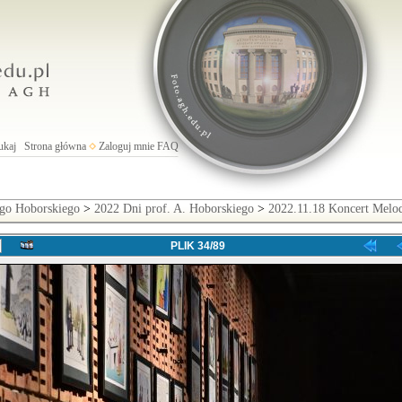
ukaj
Strona główna
Zaloguj mnie
FAQ
ego Hoborskiego
>
2022 Dni prof. A. Hoborskiego
>
2022.11.18 Koncert Melod
PLIK 34/89