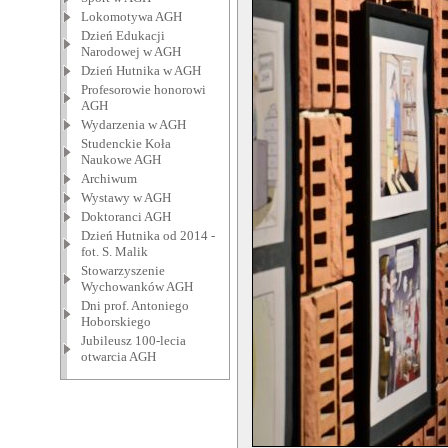
Lokomotywa AGH
Dzień Edukacji
Narodowej w AGH
Dzień Hutnika w AGH
Profesorowie honorowi
AGH
Wydarzenia w AGH
Studenckie Koła
Naukowe AGH
Archiwum
Wystawy w AGH
Doktoranci AGH
Dzień Hutnika od 2014 -
fot. S. Malik
Stowarzyszenie
Wychowanków AGH
Dni prof. Antoniego
Hoborskiego
Jubileusz 100-lecia
otwarcia AGH