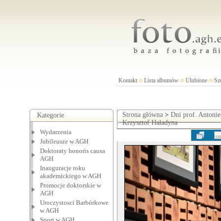
Kontakt
Lista albumów
Ulubione
Sz
Strona główna
>
Dni prof. Antoni
Kategorie
Krzysztof Haładyna
Wydarzenia
Jubileusze w AGH
Doktoraty honoris causa
AGH
Inauguracje roku
akademickiego w AGH
Promocje doktorskie w
AGH
Uroczystosci Barbórkowe
w AGH
Sport w AGH