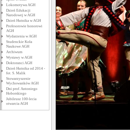
Lokomotywa AGH
Dzień Edukacji
Narodowej w AGH
Dzień Hutnika w AGH
Profesorowie honorowi
AGH
Wydarzenia w AGH
Studenckie Koła
Naukowe AGH
Archiwum
Wystawy w AGH
Doktoranci AGH
Dzień Hutnika od 2014 -
fot. S. Malik
Stowarzyszenie
Wychowanków AGH
Dni prof. Antoniego
Hoborskiego
Jubileusz 100-lecia
otwarcia AGH