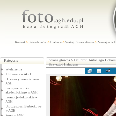
Kontakt
Lista albumów
Ulubione
Szukaj
Strona główna
Zaloguj mnie
Strona główna
>
Dni prof. Antoniego Hobors
Kategorie
Krzysztof Haładyna
Wydarzenia
Jubileusze w AGH
Doktoraty honoris causa
AGH
Inauguracje roku
akademickiego w AGH
Promocje doktorskie w
AGH
Uroczystosci Barbórkowe
w AGH
Sport w AGH