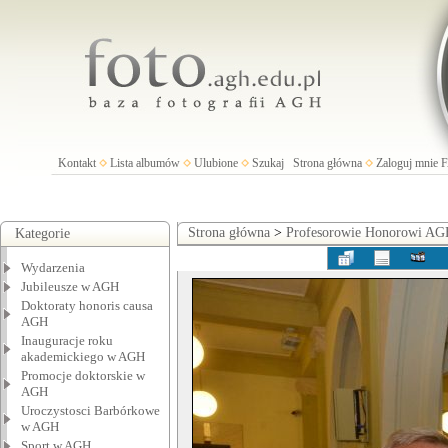
Kontakt
Lista albumów
Ulubione
Szukaj
Strona główna
Zaloguj mnie
Strona główna
>
Profesorowie Honorowi A
Kategorie
Wydarzenia
Jubileusze w AGH
Doktoraty honoris causa
AGH
Inauguracje roku
akademickiego w AGH
Promocje doktorskie w
AGH
Uroczystosci Barbórkowe
w AGH
Sport w AGH