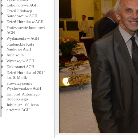
Lokomotywa AGH
Dzień Edukacji
Narodowej w AGH
Dzień Hutnika w AGH
Profesorowie honorowi
AGH
Wydarzenia w AGH
Studenckie Koła
Naukowe AGH
Archiwum
Wystawy w AGH
Doktoranci AGH
Dzień Hutnika od 2014 -
fot. S. Malik
Stowarzyszenie
Wychowanków AGH
Dni prof. Antoniego
Hoborskiego
Jubileusz 100-lecia
otwarcia AGH