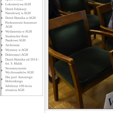
Lokomotywa AGH
Dzień Edukacji
Narodowej w AGH
Dzień Hutnika w AGH
Profesorowie honorowi
AGH
Wydarzenia w AGH
Studenckie Koła
Naukowe AGH
Archiwum
Wystawy w AGH
Doktoranci AGH
Dzień Hutnika od 2014 -
fot. S. Malik
Stowarzyszenie
Wychowanków AGH
Dni prof. Antoniego
Hoborskiego
Jubileusz 100-lecia
otwarcia AGH