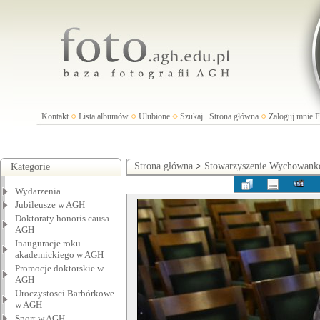
Kontakt
Lista albumów
Ulubione
Szukaj
Strona główna
Zaloguj mnie
Strona główna
>
Stowarzyszenie Wychowan
Kategorie
Wydarzenia
Jubileusze w AGH
Doktoraty honoris causa
AGH
Inauguracje roku
akademickiego w AGH
Promocje doktorskie w
AGH
Uroczystosci Barbórkowe
w AGH
Sport w AGH