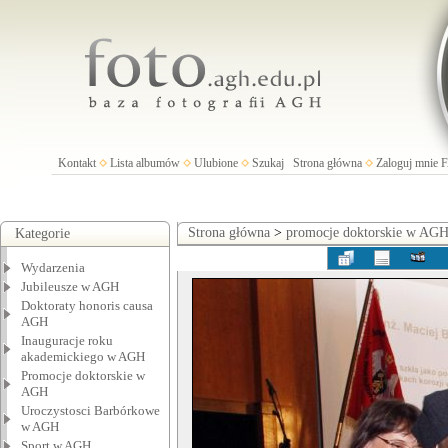
Kontakt
Lista albumów
Ulubione
Szukaj
Strona główna
Zaloguj mnie
Strona główna
>
promocje doktorskie w AG
Kategorie
Wydarzenia
Jubileusze w AGH
Doktoraty honoris causa
AGH
Inauguracje roku
akademickiego w AGH
Promocje doktorskie w
AGH
Uroczystosci Barbórkowe
w AGH
Sport w AGH