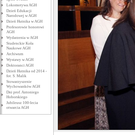
Lokomotywa AGH
Dzień Edukacji
Narodowej w AGH
Dzień Hutnika w AGH
Profesorowie honorowi
AGH
Wydarzenia w AGH
Studenckie Koła
Naukowe AGH
Archiwum
Wystawy w AGH
Doktoranci AGH
Dzień Hutnika od 2014 -
fot. S. Malik
Stowarzyszenie
Wychowanków AGH
Dni prof. Antoniego
Hoborskiego
Jubileusz 100-lecia
otwarcia AGH