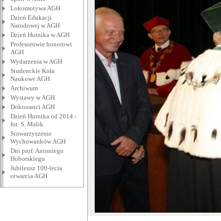
Lokomotywa AGH
Dzień Edukacji
Narodowej w AGH
Dzień Hutnika w AGH
Profesorowie honorowi
AGH
Wydarzenia w AGH
Studenckie Koła
Naukowe AGH
Archiwum
Wystawy w AGH
Doktoranci AGH
Dzień Hutnika od 2014 -
fot. S. Malik
Stowarzyszenie
Wychowanków AGH
Dni prof. Antoniego
Hoborskiego
Jubileusz 100-lecia
otwarcia AGH