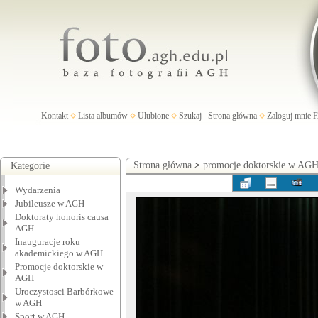
Kontakt
Lista albumów
Ulubione
Szukaj
Strona główna
Zaloguj mnie
Strona główna
>
promocje doktorskie w AG
Kategorie
Wydarzenia
Jubileusze w AGH
Doktoraty honoris causa
AGH
Inauguracje roku
akademickiego w AGH
Promocje doktorskie w
AGH
Uroczystosci Barbórkowe
w AGH
Sport w AGH