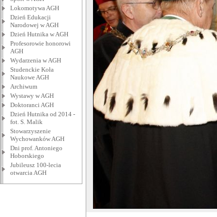
Lokomotywa AGH
Dzień Edukacji
Narodowej w AGH
Dzień Hutnika w AGH
Profesorowie honorowi
AGH
Wydarzenia w AGH
Studenckie Koła
Naukowe AGH
Archiwum
Wystawy w AGH
Doktoranci AGH
Dzień Hutnika od 2014 -
fot. S. Malik
Stowarzyszenie
Wychowanków AGH
Dni prof. Antoniego
Hoborskiego
Jubileusz 100-lecia
otwarcia AGH