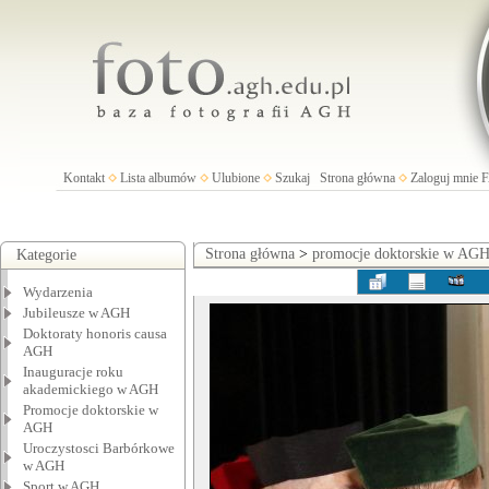
Kontakt
Lista albumów
Ulubione
Szukaj
Strona główna
Zaloguj mnie
Strona główna
>
promocje doktorskie w AG
Kategorie
Wydarzenia
Jubileusze w AGH
Doktoraty honoris causa
AGH
Inauguracje roku
akademickiego w AGH
Promocje doktorskie w
AGH
Uroczystosci Barbórkowe
w AGH
Sport w AGH