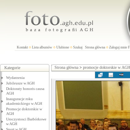
Kontakt
Lista albumów
Ulubione
Szukaj
Strona główna
Zaloguj mnie
Strona główna
>
promocje doktorskie w AG
Kategorie
Wydarzenia
Jubileusze w AGH
Doktoraty honoris causa
AGH
Inauguracje roku
akademickiego w AGH
Promocje doktorskie w
AGH
Uroczystosci Barbórkowe
w AGH
Sport w AGH