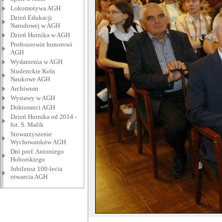
Lokomotywa AGH
Dzień Edukacji
Narodowej w AGH
Dzień Hutnika w AGH
Profesorowie honorowi
AGH
Wydarzenia w AGH
Studenckie Koła
Naukowe AGH
Archiwum
Wystawy w AGH
Doktoranci AGH
Dzień Hutnika od 2014 -
fot. S. Malik
Stowarzyszenie
Wychowanków AGH
Dni prof. Antoniego
Hoborskiego
Jubileusz 100-lecia
otwarcia AGH