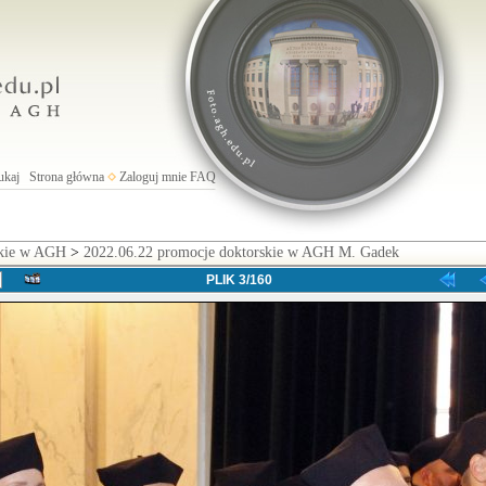
ukaj
Strona główna
Zaloguj mnie
FAQ
skie w AGH
>
2022.06.22 promocje doktorskie w AGH M. Gadek
PLIK 3/160