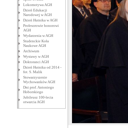
Lokomotywa AGH
Dzień Edukacji
Narodowej w AGH
Dzień Hutnika w AGH
Profesorowie honorowi
AGH
Wydarzenia w AGH
Studenckie Koła
Naukowe AGH
Archiwum
Wystawy w AGH
Doktoranci AGH
Dzień Hutnika od 2014 -
fot. S. Malik
Stowarzyszenie
Wychowanków AGH
Dni prof. Antoniego
Hoborskiego
Jubileusz 100-lecia
otwarcia AGH