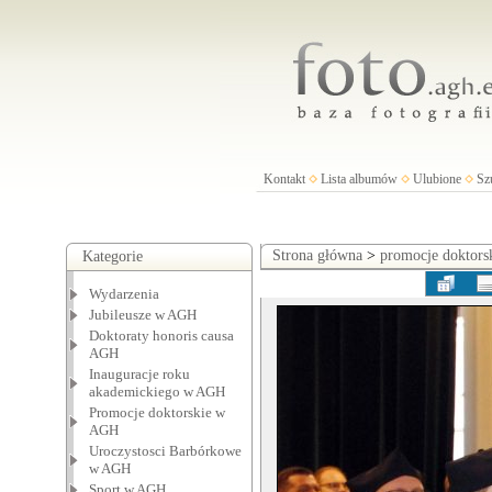
Kontakt
Lista albumów
Ulubione
Sz
Strona główna
>
promocje doktor
Kategorie
Wydarzenia
Jubileusze w AGH
Doktoraty honoris causa
AGH
Inauguracje roku
akademickiego w AGH
Promocje doktorskie w
AGH
Uroczystosci Barbórkowe
w AGH
Sport w AGH