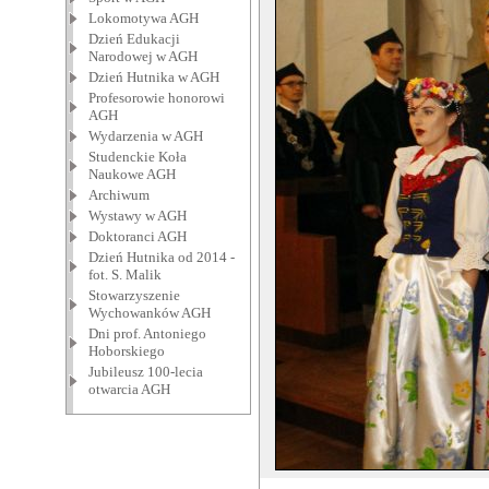
Lokomotywa AGH
Dzień Edukacji
Narodowej w AGH
Dzień Hutnika w AGH
Profesorowie honorowi
AGH
Wydarzenia w AGH
Studenckie Koła
Naukowe AGH
Archiwum
Wystawy w AGH
Doktoranci AGH
Dzień Hutnika od 2014 -
fot. S. Malik
Stowarzyszenie
Wychowanków AGH
Dni prof. Antoniego
Hoborskiego
Jubileusz 100-lecia
otwarcia AGH