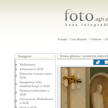
Kontakt
Lista albumów
Ulubione
Sz
Strona główna
>
promocje doktor
Kategorie
Wydarzenia
Jubileusze w AGH
Doktoraty honoris causa
AGH
Inauguracje roku
akademickiego w AGH
Promocje doktorskie w
AGH
Uroczystosci Barbórkowe
w AGH
Sport w AGH