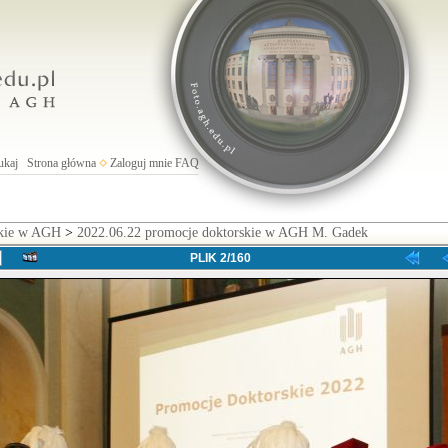
ukaj
Strona główna
Zaloguj mnie
FAQ
skie w AGH
>
2022.06.22 promocje doktorskie w AGH M. Gadek
PLIK 2/160