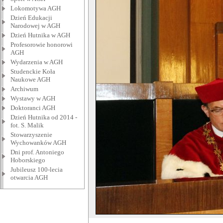
Lokomotywa AGH
Dzień Edukacji
Narodowej w AGH
Dzień Hutnika w AGH
Profesorowie honorowi
AGH
Wydarzenia w AGH
Studenckie Koła
Naukowe AGH
Archiwum
Wystawy w AGH
Doktoranci AGH
Dzień Hutnika od 2014 -
fot. S. Malik
Stowarzyszenie
Wychowanków AGH
Dni prof. Antoniego
Hoborskiego
Jubileusz 100-lecia
otwarcia AGH