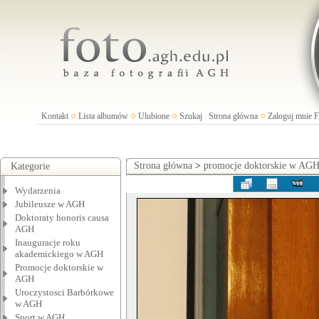
Kontakt
Lista albumów
Ulubione
Szukaj
Strona główna
Zaloguj mnie
Strona główna
>
promocje doktorskie w AG
Kategorie
Wydarzenia
Jubileusze w AGH
Doktoraty honoris causa
AGH
Inauguracje roku
akademickiego w AGH
Promocje doktorskie w
AGH
Uroczystosci Barbórkowe
w AGH
Sport w AGH