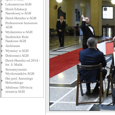
Lokomotywa AGH
Dzień Edukacji
Narodowej w AGH
Dzień Hutnika w AGH
Profesorowie honorowi
AGH
Wydarzenia w AGH
Studenckie Koła
Naukowe AGH
Archiwum
Wystawy w AGH
Doktoranci AGH
Dzień Hutnika od 2014 -
fot. S. Malik
Stowarzyszenie
Wychowanków AGH
Dni prof. Antoniego
Hoborskiego
Jubileusz 100-lecia
otwarcia AGH