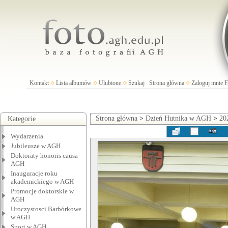
Kontakt
Lista albumów
Ulubione
Szukaj
Strona główna
Zaloguj mnie
Strona główna
>
Dzień Hutnika w AGH
>
20
Kategorie
Wydarzenia
Jubileusze w AGH
Doktoraty honoris causa
AGH
Inauguracje roku
akademickiego w AGH
Promocje doktorskie w
AGH
Uroczystosci Barbórkowe
w AGH
Sport w AGH