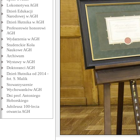
Lokomotywa AGH
Dzień Edukacji
Narodowej w AGH
Dzień Hutnika w AGH
Profesorowie honorowi
AGH
Wydarzenia w AGH
Studenckie Koła
Naukowe AGH
Archiwum
Wystawy w AGH
Doktoranci AGH
Dzień Hutnika od 2014 -
fot. S. Malik
Stowarzyszenie
Wychowanków AGH
Dni prof. Antoniego
Hoborskiego
Jubileusz 100-lecia
otwarcia AGH