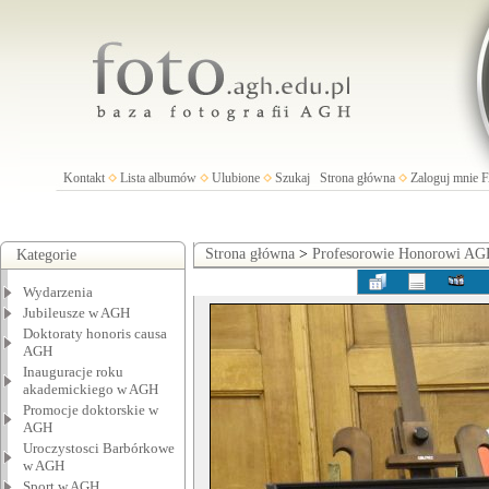
Kontakt
Lista albumów
Ulubione
Szukaj
Strona główna
Zaloguj mnie
Strona główna
>
Profesorowie Honorowi A
Kategorie
Wydarzenia
Jubileusze w AGH
Doktoraty honoris causa
AGH
Inauguracje roku
akademickiego w AGH
Promocje doktorskie w
AGH
Uroczystosci Barbórkowe
w AGH
Sport w AGH