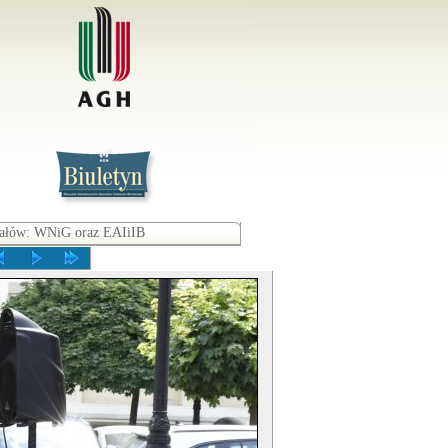
iałów: WNiG oraz EAIiIB