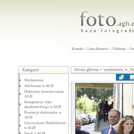
Kontakt
Lista albumów
Ulubione
Sz
Strona główna
>
wydarzenia_w_
Kategorie
Wydarzenia
Jubileusze w AGH
Doktoraty honoris causa
AGH
Inauguracje roku
akademickiego w AGH
Promocje doktorskie w
AGH
Uroczystosci Barbórkowe
w AGH
Sport w AGH