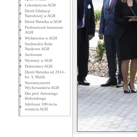
Lokomotywa AGH
Dzień Edukacji
Narodowej w AGH
Dzień Hutnika w AGH
Profesorowie honorowi
AGH
Wydarzenia w AGH
Studenckie Koła
Naukowe AGH
Archiwum
Wystawy w AGH
Doktoranci AGH
Dzień Hutnika od 2014 -
fot. S. Malik
Stowarzyszenie
Wychowanków AGH
Dni prof. Antoniego
Hoborskiego
Jubileusz 100-lecia
otwarcia AGH