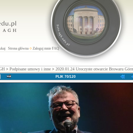
ukaj
Strona główna
Zaloguj mnie
FAQ
AGH
>
Podpisane umowy i inne
>
2020.01.24 Uroczyste otwarcie Browaru Górn
PLIK 70/120