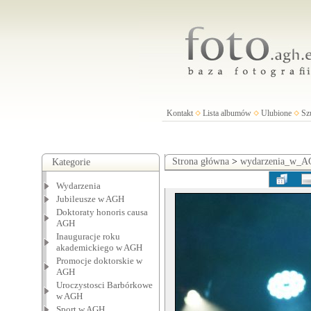
Kontakt
Lista albumów
Ulubione
Sz
Strona główna
>
wydarzenia_w_
Kategorie
Wydarzenia
Jubileusze w AGH
Doktoraty honoris causa
AGH
Inauguracje roku
akademickiego w AGH
Promocje doktorskie w
AGH
Uroczystosci Barbórkowe
w AGH
Sport w AGH