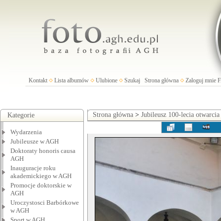
Kontakt
Lista albumów
Ulubione
Szukaj
Strona główna
Zaloguj mnie
Strona główna
>
Jubileusz 100-lecia otwarci
Kategorie
Wydarzenia
Jubileusze w AGH
Doktoraty honoris causa
AGH
Inauguracje roku
akademickiego w AGH
Promocje doktorskie w
AGH
Uroczystosci Barbórkowe
w AGH
Sport w AGH