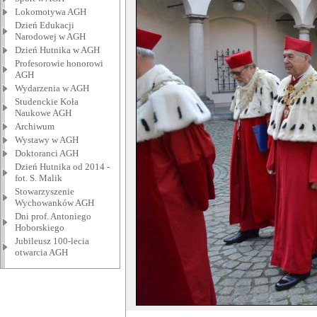
Lokomotywa AGH
Dzień Edukacji
Narodowej w AGH
Dzień Hutnika w AGH
Profesorowie honorowi
AGH
Wydarzenia w AGH
Studenckie Koła
Naukowe AGH
Archiwum
Wystawy w AGH
Doktoranci AGH
Dzień Hutnika od 2014 -
fot. S. Malik
Stowarzyszenie
Wychowanków AGH
Dni prof. Antoniego
Hoborskiego
Jubileusz 100-lecia
otwarcia AGH