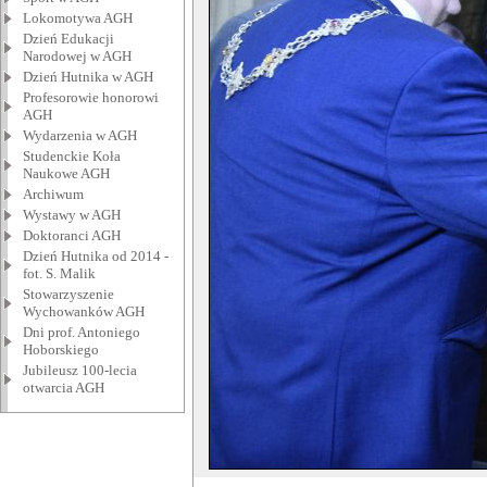
Lokomotywa AGH
Dzień Edukacji
Narodowej w AGH
Dzień Hutnika w AGH
Profesorowie honorowi
AGH
Wydarzenia w AGH
Studenckie Koła
Naukowe AGH
Archiwum
Wystawy w AGH
Doktoranci AGH
Dzień Hutnika od 2014 -
fot. S. Malik
Stowarzyszenie
Wychowanków AGH
Dni prof. Antoniego
Hoborskiego
Jubileusz 100-lecia
otwarcia AGH