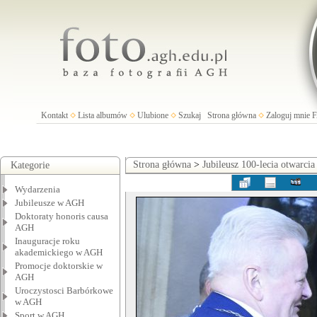
Kontakt
Lista albumów
Ulubione
Szukaj
Strona główna
Zaloguj mnie
Strona główna
>
Jubileusz 100-lecia otwarci
Kategorie
Wydarzenia
Jubileusze w AGH
Doktoraty honoris causa
AGH
Inauguracje roku
akademickiego w AGH
Promocje doktorskie w
AGH
Uroczystosci Barbórkowe
w AGH
Sport w AGH