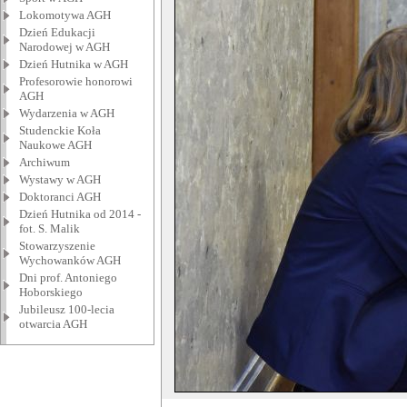
Lokomotywa AGH
Dzień Edukacji
Narodowej w AGH
Dzień Hutnika w AGH
Profesorowie honorowi
AGH
Wydarzenia w AGH
Studenckie Koła
Naukowe AGH
Archiwum
Wystawy w AGH
Doktoranci AGH
Dzień Hutnika od 2014 -
fot. S. Malik
Stowarzyszenie
Wychowanków AGH
Dni prof. Antoniego
Hoborskiego
Jubileusz 100-lecia
otwarcia AGH