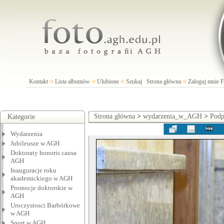
Kontakt
Lista albumów
Ulubione
Szukaj
Strona główna
Zaloguj mnie
Strona główna
>
wydarzenia_w_AGH
>
Podp
Kategorie
Wydarzenia
Jubileusze w AGH
Doktoraty honoris causa
AGH
Inauguracje roku
akademickiego w AGH
Promocje doktorskie w
AGH
Uroczystosci Barbórkowe
w AGH
Sport w AGH