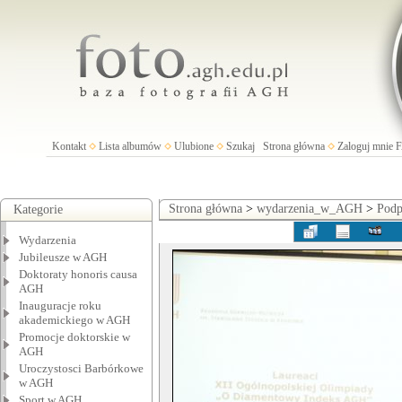
Kontakt
Lista albumów
Ulubione
Szukaj
Strona główna
Zaloguj mnie
Strona główna
>
wydarzenia_w_AGH
>
Podp
Kategorie
Wydarzenia
Jubileusze w AGH
Doktoraty honoris causa
AGH
Inauguracje roku
akademickiego w AGH
Promocje doktorskie w
AGH
Uroczystosci Barbórkowe
w AGH
Sport w AGH