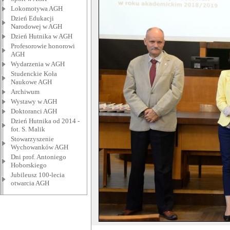
Lokomotywa AGH
Dzień Edukacji
Narodowej w AGH
Dzień Hutnika w AGH
Profesorowie honorowi
AGH
Wydarzenia w AGH
Studenckie Koła
Naukowe AGH
Archiwum
Wystawy w AGH
Doktoranci AGH
Dzień Hutnika od 2014 -
fot. S. Malik
Stowarzyszenie
Wychowanków AGH
Dni prof. Antoniego
Hoborskiego
Jubileusz 100-lecia
otwarcia AGH