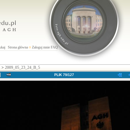
ukaj
Strona główna
Zaloguj mnie
FAQ
H
>
2009_05_23_24_B_5
PLIK 79/127