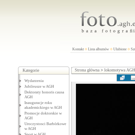
Kontakt
Lista albumów
Ulubione
Sz
Strona główna
>
lokomotywa AG
Kategorie
Wydarzenia
Jubileusze w AGH
Doktoraty honoris causa
AGH
Inauguracje roku
akademickiego w AGH
Promocje doktorskie w
AGH
Uroczystosci Barbórkowe
w AGH
Sport w AGH