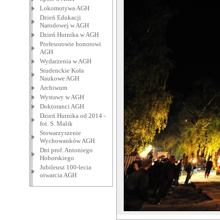
Lokomotywa AGH
Dzień Edukacji
Narodowej w AGH
Dzień Hutnika w AGH
Profesorowie honorowi
AGH
Wydarzenia w AGH
Studenckie Koła
Naukowe AGH
Archiwum
Wystawy w AGH
Doktoranci AGH
Dzień Hutnika od 2014 -
fot. S. Malik
Stowarzyszenie
Wychowanków AGH
Dni prof. Antoniego
Hoborskiego
Jubileusz 100-lecia
otwarcia AGH