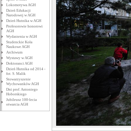
Lokomotywa AGH
Dzień Edukacji
Narodowej w AGH
Dzień Hutnika w AGH
Profesorowie honorowi
AGH
Wydarzenia w AGH
Studenckie Koła
Naukowe AGH
Archiwum
Wystawy w AGH
Doktoranci AGH
Dzień Hutnika od 2014 -
fot. S. Malik
Stowarzyszenie
Wychowanków AGH
Dni prof. Antoniego
Hoborskiego
Jubileusz 100-lecia
otwarcia AGH