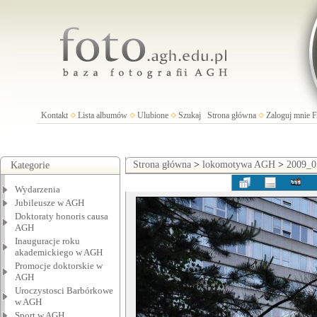
Kontakt
Lista albumów
Ulubione
Szukaj
Strona główna
Zaloguj mnie
Strona główna
>
lokomotywa AGH
>
2009_0
Kategorie
Wydarzenia
Jubileusze w AGH
Doktoraty honoris causa
AGH
Inauguracje roku
akademickiego w AGH
Promocje doktorskie w
AGH
Uroczystosci Barbórkowe
w AGH
Sport w AGH