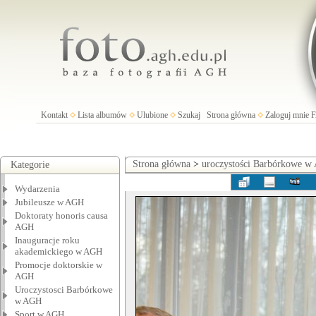
Kontakt
Lista albumów
Ulubione
Szukaj
Strona główna
Zaloguj mnie
Strona główna
>
uroczystości Barbórkowe 
Kategorie
Wydarzenia
Jubileusze w AGH
Doktoraty honoris causa
AGH
Inauguracje roku
akademickiego w AGH
Promocje doktorskie w
AGH
Uroczystosci Barbórkowe
w AGH
Sport w AGH