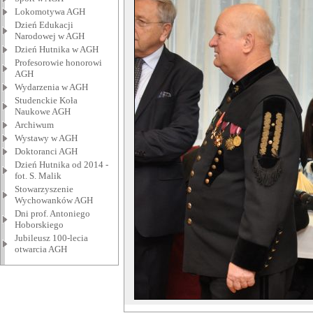
Lokomotywa AGH
Dzień Edukacji
Narodowej w AGH
Dzień Hutnika w AGH
Profesorowie honorowi
AGH
Wydarzenia w AGH
Studenckie Koła
Naukowe AGH
Archiwum
Wystawy w AGH
Doktoranci AGH
Dzień Hutnika od 2014 -
fot. S. Malik
Stowarzyszenie
Wychowanków AGH
Dni prof. Antoniego
Hoborskiego
Jubileusz 100-lecia
otwarcia AGH