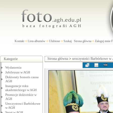
Kontakt
Lista albumów
Ulubione
Szukaj
Strona główna
Zaloguj mnie
Strona główna
>
uroczystości Barbórkowe 
Kategorie
Wydarzenia
Jubileusze w AGH
Doktoraty honoris causa
AGH
Inauguracje roku
akademickiego w AGH
Promocje doktorskie w
AGH
Uroczystosci Barbórkowe
w AGH
Sport w AGH