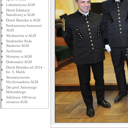
Lokomotywa AGH
Dzień Edukacji
Narodowej w AGH
Dzień Hutnika w AGH
Profesorowie honorowi
AGH
Wydarzenia w AGH
Studenckie Koła
Naukowe AGH
Archiwum
Wystawy w AGH
Doktoranci AGH
Dzień Hutnika od 2014 -
fot. S. Malik
Stowarzyszenie
Wychowanków AGH
Dni prof. Antoniego
Hoborskiego
Jubileusz 100-lecia
otwarcia AGH