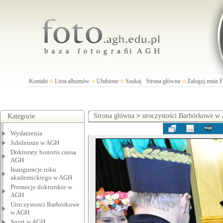
Kontakt
Lista albumów
Ulubione
Szukaj
Strona główna
Zaloguj mnie
Strona główna
>
uroczystości Barbórkowe 
Kategorie
Wydarzenia
Jubileusze w AGH
Doktoraty honoris causa
AGH
Inauguracje roku
akademickiego w AGH
Promocje doktorskie w
AGH
Uroczystosci Barbórkowe
w AGH
Sport w AGH