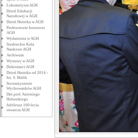
Lokomotywa AGH
Dzień Edukacji
Narodowej w AGH
Dzień Hutnika w AGH
Profesorowie honorowi
AGH
Wydarzenia w AGH
Studenckie Koła
Naukowe AGH
Archiwum
Wystawy w AGH
Doktoranci AGH
Dzień Hutnika od 2014 -
fot. S. Malik
Stowarzyszenie
Wychowanków AGH
Dni prof. Antoniego
Hoborskiego
Jubileusz 100-lecia
otwarcia AGH