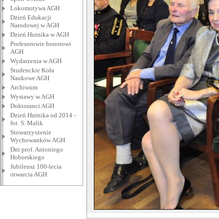
Lokomotywa AGH
Dzień Edukacji
Narodowej w AGH
Dzień Hutnika w AGH
Profesorowie honorowi
AGH
Wydarzenia w AGH
Studenckie Koła
Naukowe AGH
Archiwum
Wystawy w AGH
Doktoranci AGH
Dzień Hutnika od 2014 -
fot. S. Malik
Stowarzyszenie
Wychowanków AGH
Dni prof. Antoniego
Hoborskiego
Jubileusz 100-lecia
otwarcia AGH