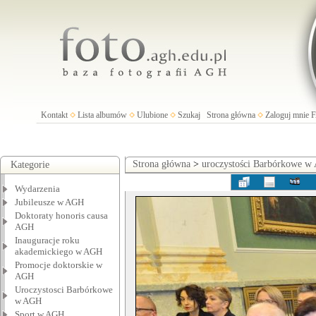
Kontakt
Lista albumów
Ulubione
Szukaj
Strona główna
Zaloguj mnie
Strona główna
>
uroczystości Barbórkowe 
Kategorie
Wydarzenia
Jubileusze w AGH
Doktoraty honoris causa
AGH
Inauguracje roku
akademickiego w AGH
Promocje doktorskie w
AGH
Uroczystosci Barbórkowe
w AGH
Sport w AGH