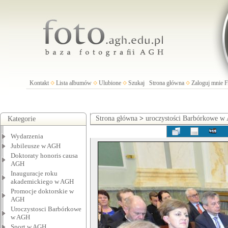
Kontakt
Lista albumów
Ulubione
Szukaj
Strona główna
Zaloguj mnie
Strona główna
>
uroczystości Barbórkowe 
Kategorie
Wydarzenia
Jubileusze w AGH
Doktoraty honoris causa
AGH
Inauguracje roku
akademickiego w AGH
Promocje doktorskie w
AGH
Uroczystosci Barbórkowe
w AGH
Sport w AGH