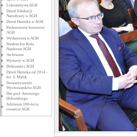
Lokomotywa AGH
Dzień Edukacji
Narodowej w AGH
Dzień Hutnika w AGH
Profesorowie honorowi
AGH
Wydarzenia w AGH
Studenckie Koła
Naukowe AGH
Archiwum
Wystawy w AGH
Doktoranci AGH
Dzień Hutnika od 2014 -
fot. S. Malik
Stowarzyszenie
Wychowanków AGH
Dni prof. Antoniego
Hoborskiego
Jubileusz 100-lecia
otwarcia AGH