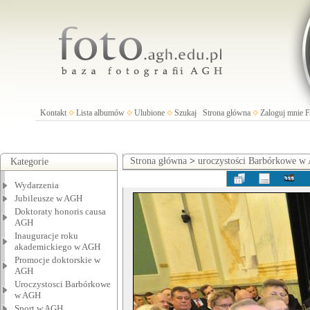
Kontakt
Lista albumów
Ulubione
Szukaj
Strona główna
Zaloguj mnie
Strona główna
>
uroczystości Barbórkowe 
Kategorie
Wydarzenia
Jubileusze w AGH
Doktoraty honoris causa
AGH
Inauguracje roku
akademickiego w AGH
Promocje doktorskie w
AGH
Uroczystosci Barbórkowe
w AGH
Sport w AGH