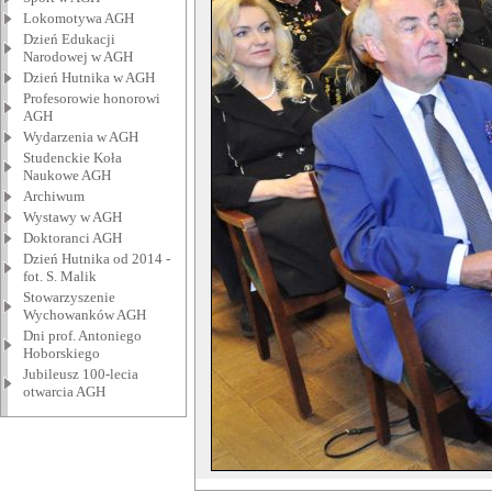
Lokomotywa AGH
Dzień Edukacji
Narodowej w AGH
Dzień Hutnika w AGH
Profesorowie honorowi
AGH
Wydarzenia w AGH
Studenckie Koła
Naukowe AGH
Archiwum
Wystawy w AGH
Doktoranci AGH
Dzień Hutnika od 2014 -
fot. S. Malik
Stowarzyszenie
Wychowanków AGH
Dni prof. Antoniego
Hoborskiego
Jubileusz 100-lecia
otwarcia AGH