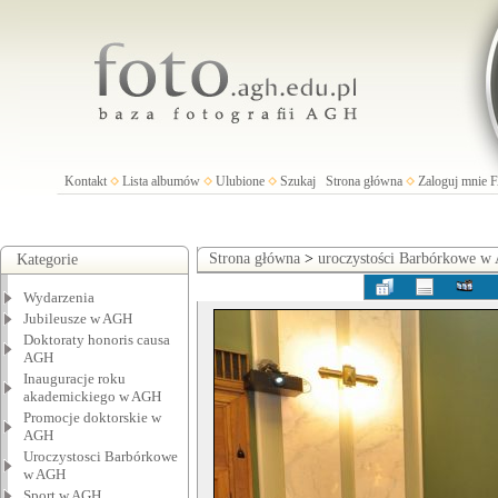
Kontakt
Lista albumów
Ulubione
Szukaj
Strona główna
Zaloguj mnie
Strona główna
>
uroczystości Barbórkowe 
Kategorie
Wydarzenia
Jubileusze w AGH
Doktoraty honoris causa
AGH
Inauguracje roku
akademickiego w AGH
Promocje doktorskie w
AGH
Uroczystosci Barbórkowe
w AGH
Sport w AGH