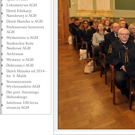
Lokomotywa AGH
Dzień Edukacji
Narodowej w AGH
Dzień Hutnika w AGH
Profesorowie honorowi
AGH
Wydarzenia w AGH
Studenckie Koła
Naukowe AGH
Archiwum
Wystawy w AGH
Doktoranci AGH
Dzień Hutnika od 2014 -
fot. S. Malik
Stowarzyszenie
Wychowanków AGH
Dni prof. Antoniego
Hoborskiego
Jubileusz 100-lecia
otwarcia AGH