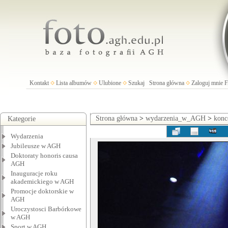
Kontakt
Lista albumów
Ulubione
Szukaj
Strona główna
Zaloguj mnie
Strona główna
>
wydarzenia_w_AGH
>
konc
Kategorie
Wydarzenia
Jubileusze w AGH
Doktoraty honoris causa
AGH
Inauguracje roku
akademickiego w AGH
Promocje doktorskie w
AGH
Uroczystosci Barbórkowe
w AGH
Sport w AGH