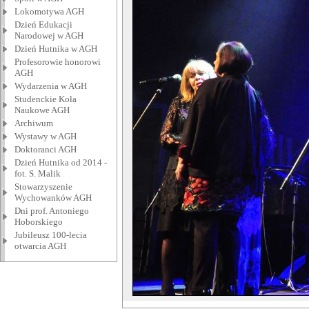
Lokomotywa AGH
Dzień Edukacji
Narodowej w AGH
Dzień Hutnika w AGH
Profesorowie honorowi
AGH
Wydarzenia w AGH
Studenckie Koła
Naukowe AGH
Archiwum
Wystawy w AGH
Doktoranci AGH
Dzień Hutnika od 2014 -
fot. S. Malik
Stowarzyszenie
Wychowanków AGH
Dni prof. Antoniego
Hoborskiego
Jubileusz 100-lecia
otwarcia AGH