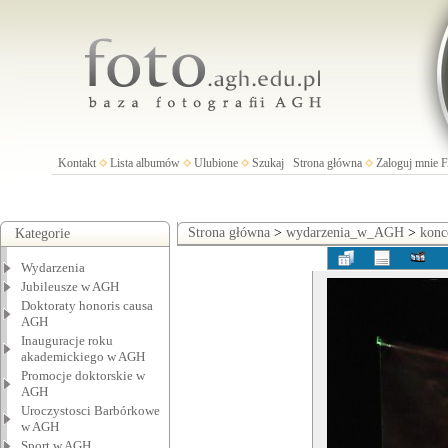
Kontakt
Lista albumów
Ulubione
Szukaj
Strona główna
Zaloguj mnie
Strona główna
>
wydarzenia_w_AGH
>
konc
Kategorie
Wydarzenia
Jubileusze w AGH
Doktoraty honoris causa
AGH
Inauguracje roku
akademickiego w AGH
Promocje doktorskie w
AGH
Uroczystosci Barbórkowe
w AGH
Sport w AGH