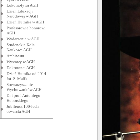
Lokomotywa AGH
Dzień Edukacji
Narodowej w AGH
Dzień Hutnika w AGH
Profesorowie honorowi
AGH
Wydarzenia w AGH
Studenckie Koła
Naukowe AGH
Archiwum
Wystawy w AGH
Doktoranci AGH
Dzień Hutnika od 2014 -
fot. S. Malik
Stowarzyszenie
Wychowanków AGH
Dni prof. Antoniego
Hoborskiego
Jubileusz 100-lecia
otwarcia AGH