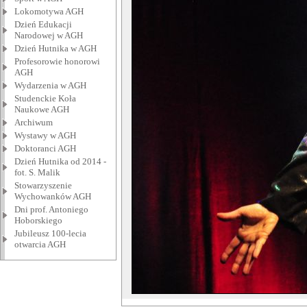
Lokomotywa AGH
Dzień Edukacji
Narodowej w AGH
Dzień Hutnika w AGH
Profesorowie honorowi
AGH
Wydarzenia w AGH
Studenckie Koła
Naukowe AGH
Archiwum
Wystawy w AGH
Doktoranci AGH
Dzień Hutnika od 2014 -
fot. S. Malik
Stowarzyszenie
Wychowanków AGH
Dni prof. Antoniego
Hoborskiego
Jubileusz 100-lecia
otwarcia AGH