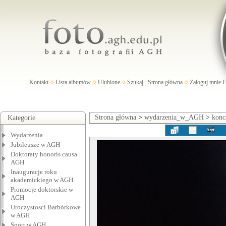
Kontakt
Lista albumów
Ulubione
Szukaj
Strona główna
Zaloguj mnie
Strona główna
>
wydarzenia_w_AGH
>
konc
Kategorie
Wydarzenia
Jubileusze w AGH
Doktoraty honoris causa
AGH
Inauguracje roku
akademickiego w AGH
Promocje doktorskie w
AGH
Uroczystosci Barbórkowe
w AGH
Sport w AGH