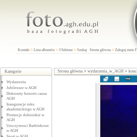
Kontakt
Lista albumów
Ulubione
Szukaj
Strona główna
Zaloguj mnie
Strona główna
>
wydarzenia_w_AGH
>
konc
Kategorie
Wydarzenia
Jubileusze w AGH
Doktoraty honoris causa
AGH
Inauguracje roku
akademickiego w AGH
Promocje doktorskie w
AGH
Uroczystosci Barbórkowe
w AGH
Sport w AGH