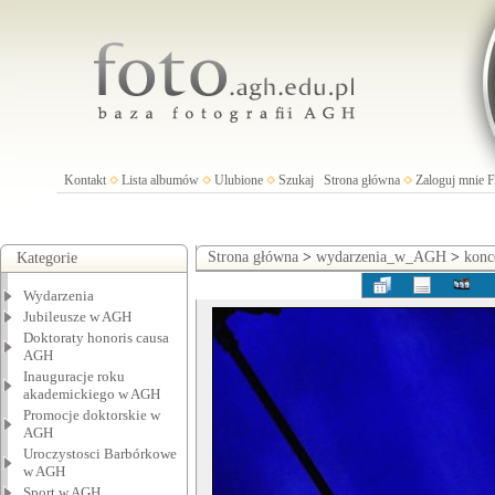
Kontakt
Lista albumów
Ulubione
Szukaj
Strona główna
Zaloguj mnie
Strona główna
>
wydarzenia_w_AGH
>
konc
Kategorie
Wydarzenia
Jubileusze w AGH
Doktoraty honoris causa
AGH
Inauguracje roku
akademickiego w AGH
Promocje doktorskie w
AGH
Uroczystosci Barbórkowe
w AGH
Sport w AGH