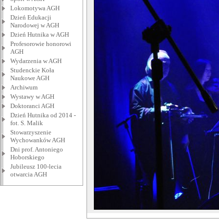
Lokomotywa AGH
Dzień Edukacji
Narodowej w AGH
Dzień Hutnika w AGH
Profesorowie honorowi
AGH
Wydarzenia w AGH
Studenckie Koła
Naukowe AGH
Archiwum
Wystawy w AGH
Doktoranci AGH
Dzień Hutnika od 2014 -
fot. S. Malik
Stowarzyszenie
Wychowanków AGH
Dni prof. Antoniego
Hoborskiego
Jubileusz 100-lecia
otwarcia AGH