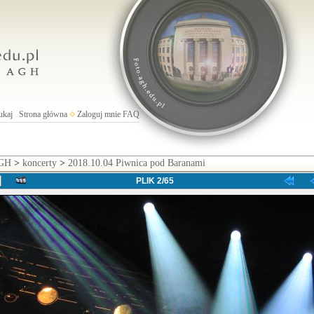
ukaj
Strona główna
Zaloguj mnie
FAQ
AGH
>
koncerty
>
2018.10.04 Piwnica pod Baranami
PLIK 2/65