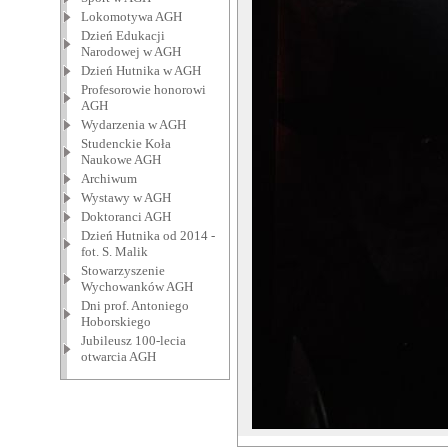
Lokomotywa AGH
Dzień Edukacji
Narodowej w AGH
Dzień Hutnika w AGH
Profesorowie honorowi
AGH
Wydarzenia w AGH
Studenckie Koła
Naukowe AGH
Archiwum
Wystawy w AGH
Doktoranci AGH
Dzień Hutnika od 2014 -
fot. S. Malik
Stowarzyszenie
Wychowanków AGH
Dni prof. Antoniego
Hoborskiego
Jubileusz 100-lecia
otwarcia AGH