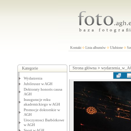
Kontakt
Lista albumów
Ulubione
Sz
Strona główna
>
wydarzenia_w_
Kategorie
Wydarzenia
Jubileusze w AGH
Doktoraty honoris causa
AGH
Inauguracje roku
akademickiego w AGH
Promocje doktorskie w
AGH
Uroczystosci Barbórkowe
w AGH
Sport w AGH