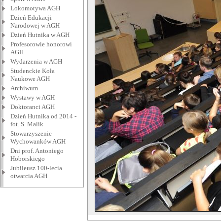
Lokomotywa AGH
Dzień Edukacji
Narodowej w AGH
Dzień Hutnika w AGH
Profesorowie honorowi
AGH
Wydarzenia w AGH
Studenckie Koła
Naukowe AGH
Archiwum
Wystawy w AGH
Doktoranci AGH
Dzień Hutnika od 2014 -
fot. S. Malik
Stowarzyszenie
Wychowanków AGH
Dni prof. Antoniego
Hoborskiego
Jubileusz 100-lecia
otwarcia AGH