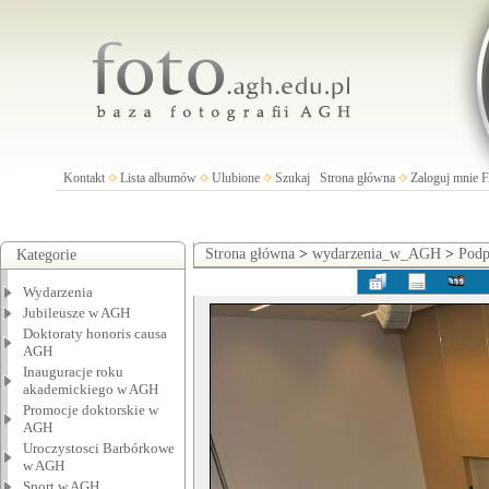
Kontakt
Lista albumów
Ulubione
Szukaj
Strona główna
Zaloguj mnie
Strona główna
>
wydarzenia_w_AGH
>
Podp
Kategorie
Wydarzenia
Jubileusze w AGH
Doktoraty honoris causa
AGH
Inauguracje roku
akademickiego w AGH
Promocje doktorskie w
AGH
Uroczystosci Barbórkowe
w AGH
Sport w AGH