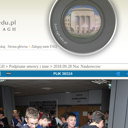
ukaj
Strona główna
Zaloguj mnie
FAQ
AGH
>
Podpisane umowy i inne
>
2018.09.28 Noc Naukowcow
PLIK 38/116