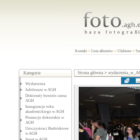
Kontakt
Lista albumów
Ulubione
Sz
Strona główna
>
wydarzenia_w_
Kategorie
Wydarzenia
Jubileusze w AGH
Doktoraty honoris causa
AGH
Inauguracje roku
akademickiego w AGH
Promocje doktorskie w
AGH
Uroczystosci Barbórkowe
w AGH
Sport w AGH