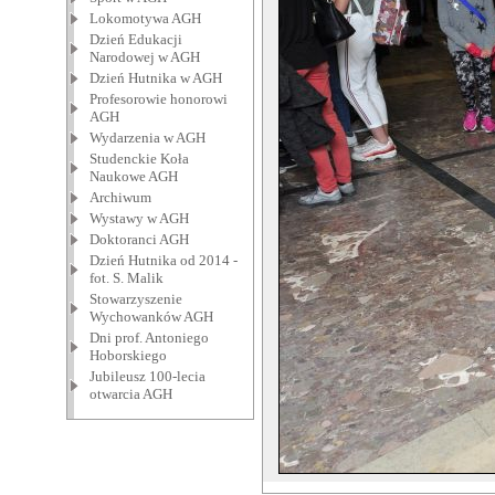
Lokomotywa AGH
Dzień Edukacji
Narodowej w AGH
Dzień Hutnika w AGH
Profesorowie honorowi
AGH
Wydarzenia w AGH
Studenckie Koła
Naukowe AGH
Archiwum
Wystawy w AGH
Doktoranci AGH
Dzień Hutnika od 2014 -
fot. S. Malik
Stowarzyszenie
Wychowanków AGH
Dni prof. Antoniego
Hoborskiego
Jubileusz 100-lecia
otwarcia AGH