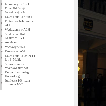
Lokomotywa AGH
Dzień Edukacji
Narodowej w AGH
Dzień Hutnika w AGH
Profesorowie honorowi
AGH
Wydarzenia w AGH
Studenckie Koła
Naukowe AGH
Archiwum
Wystawy w AGH
Doktoranci AGH
Dzień Hutnika od 2014 -
fot. S. Malik
Stowarzyszenie
Wychowanków AGH
Dni prof. Antoniego
Hoborskiego
Jubileusz 100-lecia
otwarcia AGH