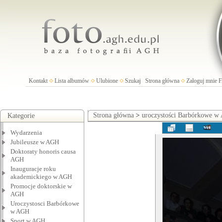
Kontakt
Lista albumów
Ulubione
Szukaj
Strona główna
Zaloguj mnie
Strona główna
>
uroczystości Barbórkowe 
Kategorie
Wydarzenia
Jubileusze w AGH
Doktoraty honoris causa
AGH
Inauguracje roku
akademickiego w AGH
Promocje doktorskie w
AGH
Uroczystosci Barbórkowe
w AGH
Sport w AGH