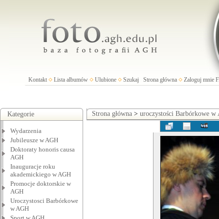
Kontakt
Lista albumów
Ulubione
Szukaj
Strona główna
Zaloguj mnie
Strona główna
>
uroczystości Barbórkowe 
Kategorie
Wydarzenia
Jubileusze w AGH
Doktoraty honoris causa
AGH
Inauguracje roku
akademickiego w AGH
Promocje doktorskie w
AGH
Uroczystosci Barbórkowe
w AGH
Sport w AGH