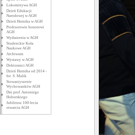
Lokomotywa AGH
Dzień Edukacji
Narodowej w AGH
Dzień Hutnika w AGH
Profesorowie honorowi
AGH
Wydarzenia w AGH
Studenckie Koła
Naukowe AGH
Archiwum
Wystawy w AGH
Doktoranci AGH
Dzień Hutnika od 2014 -
fot. S. Malik
Stowarzyszenie
Wychowanków AGH
Dni prof. Antoniego
Hoborskiego
Jubileusz 100-lecia
otwarcia AGH