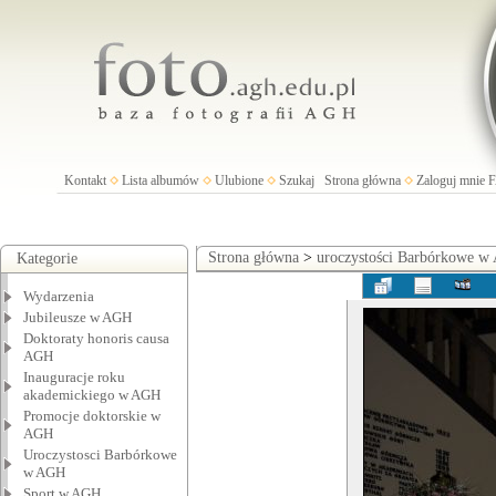
Kontakt
Lista albumów
Ulubione
Szukaj
Strona główna
Zaloguj mnie
Strona główna
>
uroczystości Barbórkowe 
Kategorie
Wydarzenia
Jubileusze w AGH
Doktoraty honoris causa
AGH
Inauguracje roku
akademickiego w AGH
Promocje doktorskie w
AGH
Uroczystosci Barbórkowe
w AGH
Sport w AGH