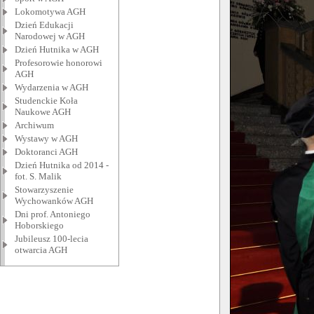
Lokomotywa AGH
Dzień Edukacji
Narodowej w AGH
Dzień Hutnika w AGH
Profesorowie honorowi
AGH
Wydarzenia w AGH
Studenckie Koła
Naukowe AGH
Archiwum
Wystawy w AGH
Doktoranci AGH
Dzień Hutnika od 2014 -
fot. S. Malik
Stowarzyszenie
Wychowanków AGH
Dni prof. Antoniego
Hoborskiego
Jubileusz 100-lecia
otwarcia AGH